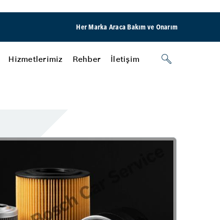
Her Marka Araca Bakım ve Onarım
Hizmetlerimiz
Rehber
İletişim
Fren
Fren Onarımı
Fren İnovasyonları
ileri
Usta Oto Gebze Bosch Car Service
Diğer Hizmetlerimiz
lur?
Klima
Lastik
i
Oto Cam Filmi