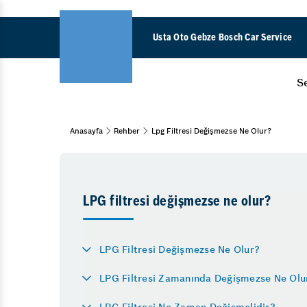
Usta Oto Gebze Bosch Car Service
S
Silec
Anasayfa
Rehber
Lpg Filtresi Değişmezse Ne Olur?
Araç Bakım & Onarım
Elektr
Oto Muayene ve Bakım
Periyodik Bakım
Aks A
Bahar Bakımı
Silind
LPG filtresi değişmezse ne olur?
Oto Detaylı Temizlik
Kızdı
Kaporta
Fren 
LPG Filtresi Değişmezse Ne Olur?
Boya
ABS B
LPG Filtresi Zamanında Değişmezse Ne Olu
Göçük Düzeltme
Gebze
Pasta Cila
LPG Filtresi Ne Zaman Değişmelidir?