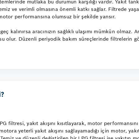
emlerinde mutlaka bu durumun karşılığı vardır. Yakıt tankı
temiz ve verimli olmasına önemli katkı sağlar. Filtrede yaş
 motor performansına olumsuz bir şekilde yansır.
eç kalınırsa aracınızın sağlıklı ulaşımı mümkün olmaz. A
su olur. Düzenli periyodik bakım süreçlerinde filtrelerin g
i?
G filtresi, yakıt akışını kısıtlayarak, motor performansın
, motora yeterli yakıt akışını sağlayamadığı için motor, yak
 Temiz ve düzenli değiştirilen bir LPG filtresi ise yakıtın 