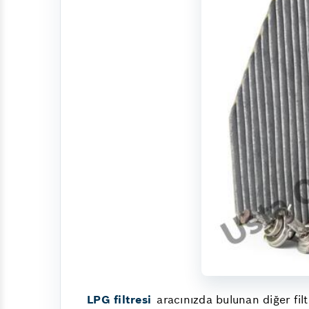
LPG filtresi
aracınızda bulunan diğer filt