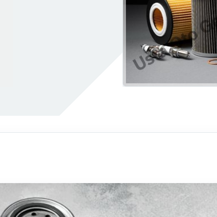
 Togg Yetkili Servisi
Klima Kompresörü Tamiri
siyon Kutusu Arızası
Krank Sensörü Arıza
t Araç Servisi
Marş Dinamosu Arızası
 Neden Yağ Yakar