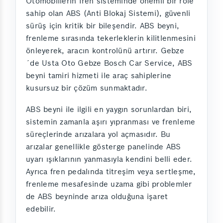
Otomobillerin fren sisteminde önemli bir role
sahip olan ABS (Anti Blokaj Sistemi), güvenli
sürüş için kritik bir bileşendir. ABS beyni,
frenleme sırasında tekerleklerin kilitlenmesini
önleyerek, aracın kontrolünü artırır. Gebze
´de Usta Oto Gebze Bosch Car Service, ABS
beyni tamiri hizmeti ile araç sahiplerine
kusursuz bir çözüm sunmaktadır.
ABS beyni ile ilgili en yaygın sorunlardan biri,
sistemin zamanla aşırı yıpranması ve frenleme
süreçlerinde arızalara yol açmasıdır. Bu
arızalar genellikle gösterge panelinde ABS
uyarı ışıklarının yanmasıyla kendini belli eder.
Ayrıca fren pedalında titreşim veya sertleşme,
frenleme mesafesinde uzama gibi problemler
de ABS beyninde arıza olduğuna işaret
edebilir.